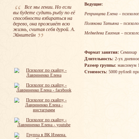
“
Ведущие:
Все мы гении. Но если
вы будете судить рыбу по её
Репринцева Елена
– психолог
способности взбираться на
дерево, она проживёт всю
Полякова Татьяна
– психоло
жизнь, считая себя дурой. А.
”
Медведева Евгения
– психоло
Эйнштейн
Формат занятия:
Семинар
Длительность:
2-ух дневное
Размер группы:
максимум 1
Стоимость:
5000 рублей пр