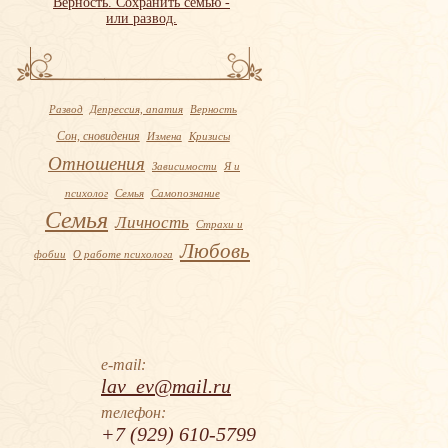
Развод
Депрессия, апатия
Верность
Сон, сновидения
Измена
Кризисы
Отношения
Зависимости
Я и
психолог
Семья
Самопознание
Семья
Личность
Страхи и
Любовь
фобии
О работе психолога
e-mail:
lav_ev@mail.ru
телефон:
+7 (929) 610-5799