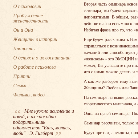
Вторая часть семинара осно
О психологии
семинара, мы будем задават
Пробуждение
непонятными. В общем, разн
женственности
действительно есть много и
Он и Она
Избитая фраза про то, что «
Женщины в истории
Еще будем рассказывать Ва
справляться с возникающими
Личность
желаний или способствуют д
О детях и о их воспитании
«женском» - это ЭМОЦИИ и Ч
может, Вы услышите про них
О работе психолога
что с ними можно делать и т
Притчи
А как же разберем тему вз
Семья
Женщины? Любовь или Зави
Фильмы, видео
На семинаре из выше расска
теоретического материала, а
“
Мне нужно исцеление и
Одна из целей семинара: П
покой, а их способно
подарить лишь
Семинар рассчитан, только
одиночество."Ешь, молись,
”
Будут притчи, анекдоты, по
люби" - Э. Гилберт