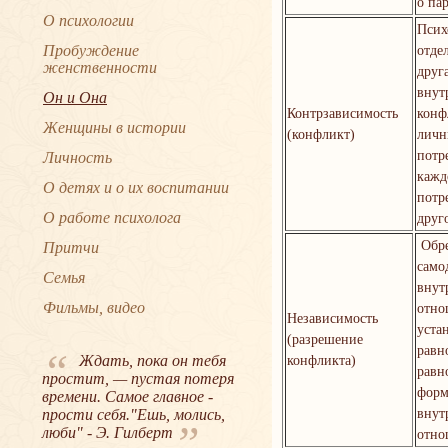
о па
О психологии
Псих
Пробуждение
отде
женственности
друг
внут
Он и Она
Контрзависимость
конф
Женщины в истории
(конфликт)
лич
потр
Личность
кажд
О детях и о их воспитании
потр
О работе психолога
друг
Обре
Притчи
само
Семья
внут
Фильмы, видео
отно
Независимость
уста
(разрешение
равн
“
Ждать, пока он тебя
конфликта)
равн
простит, — пустая потеря
форм
времени. Самое главное -
прости себя."Ешь, молись,
внут
”
люби" - Э. Гилберт
отно