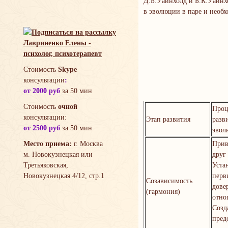
Д.Б.Уайнхолд и Б.К.Уайнх
в эволюции в паре и необх
Стоимость
Skype
консультации
:
от 2000 руб
за 50 мин
Стоимость
очной
Проц
консультации:
Этап развития
разв
от 2500 руб
за 50 мин
эвол
Место приема:
г. Москва
Прив
м. Новокузнецкая или
друг 
Третьяковская,
Уста
Новокузнецкая 4/12, стр.1
перв
Созависимость
дове
(гармония)
отно
Созд
пред