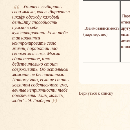
“
Учитесь выбирать
свои мысли, как выбираете в
Парт
шкафу одежду каждый
день.Эту способность
отно
нужно в себе
Взаимозависимость
друг
культивировать. Если тебе
(партнерство)
опыт
так нравится
деят
контролировать свою
отно
жизнь, поработай над
своими мыслями. Мысли —
единственное, что
действительно стоит
сдерживать. Об остальном
можешь не беспокоиться.
Потому что, если не стать
хозяином собственного ума,
вечные неприятности тебе
Вернуться к списку
обеспечены."Ешь, молись,
”
люби" - Э. Гилберт